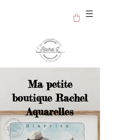
Ma petite
boutique Rachel
Aquarelles