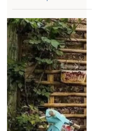
-
7 nov. 2025
3 min de lecture
TUTORIEL AQUARELLE
Comment peindre une maison
dans le style urban sketching à
l’aquarelle