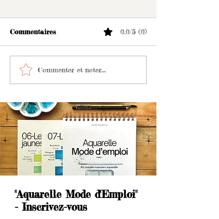
Commentaires
0.0/5 (0)
Le Matériel pour
Voyager et Dess
Commenter et noter...
Peindre à l'Aquarelle en
utiliser votre c
Extérieur
extérieur
"Aquarelle Mode d'Emploi"
- Inscrivez-vous