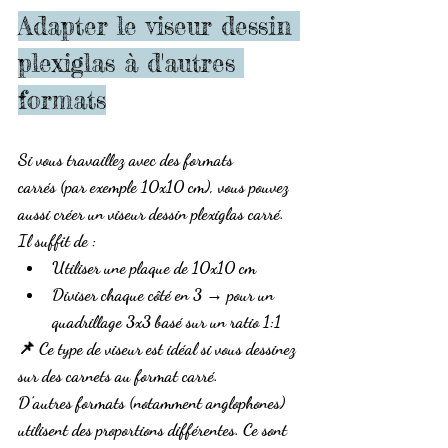
Adapter le viseur dessin 
plexiglas à d'autres 
formats
Si vous travaillez avec des 
formats 
carrés
 (par exemple 10x10 cm), vous pouvez 
aussi créer un 
viseur dessin plexiglas carré
. 
Il suffit de :
Utiliser une plaque de 
10x10 cm
Diviser chaque côté en 3 → pour un 
quadrillage 3x3 basé sur un 
ratio 1:1
📌 Ce type de viseur est idéal si vous dessinez 
sur des carnets au format carré.
D’autres formats (notamment 
anglophones
) 
utilisent des proportions différentes. Ce sont 