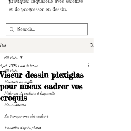
pratiquer l'aquarelle avec sérénité
et de progresser en dessin.
Post
All Posts
4 juil. 2025
4 min de lecture
All Posts
Viseur dessin plexiglas
Materiels aquarelle
pour mieux cadrer vos
Mélanges de couleurs à l'aquarelle
croquis
Mes nuanciers
La transparence des couleurs
Travailler d'après photos