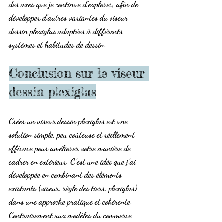
des axes que 
je continue d’explorer
, afin de 
développer d'autres variantes du 
viseur 
dessin plexiglas
 adaptées à différents 
systèmes et habitudes de dessin.
Conclusion sur le viseur 
dessin plexiglas
Créer un 
viseur dessin plexiglas
 est une 
solution simple, peu coûteuse et réellement 
efficace pour améliorer votre manière de 
cadrer en extérieur. C’est une 
idée que j’ai 
développée
 en combinant des éléments 
existants (viseur, règle des tiers, plexiglas) 
dans une approche pratique et cohérente.
Contrairement aux modèles du commerce 