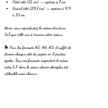
Petit côté (21 cm) → repères à 
7 cm
Grand côté (29,7 cm) → repères à 
9,9 
à 10 cm
Ainsi, vous reproduisez la 
même structure 
3x3
 que celle vue à travers votre viseur.
📝 Pour les formats 
A5, A6, A3
, il suffit de 
diviser chaque côté du papier en 3 parties 
égales. Tous ces formats respectent le 
même 
ratio 5:7
, donc le 
viseur dessin plexiglas
 est 
utilisable avec chacun.