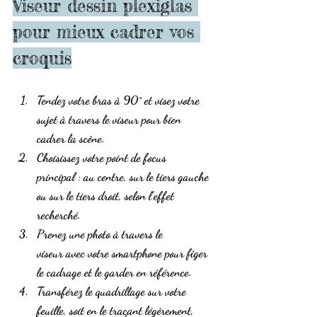
Viseur dessin plexiglas 
pour mieux cadrer vos 
croquis
Tendez votre bras à 90°
 et 
visez votre 
sujet à travers le viseur
 pour bien 
cadrer la scène.
Choisissez votre point de focus 
principal
 : au centre, sur le tiers gauche 
ou sur le tiers droit, selon l’effet 
recherché.
Prenez une photo à travers le 
viseur
 avec votre smartphone pour figer 
le cadrage et le garder en référence.
Transférez le quadrillage sur votre 
feuille
, soit en le traçant légèrement, 