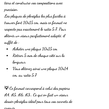
tiers et construire vos compositions avec 
precision.
Les plaques de plexiglas les plus faciles à 
trouver font 
10x15 cm
, mais ce format ne 
respecte pas exactement le 
ratio 5:7
. Pour 
obtenir un viseur parfaitement adapté, il 
suffit de :
Acheter une plaque 
10x15 cm
Retirer 5 mm de chaque côté sur la 
longueur
Vous obtenez ainsi une 
plaque 10x14 
cm
, au 
ratio 5:7
💡 Ce format correspond à celui des papiers 
A4, A5, A6, A3… Ce qui en fait un 
viseur 
dessin plexiglas
 idéal pour tous vos carnets de 
croquis.