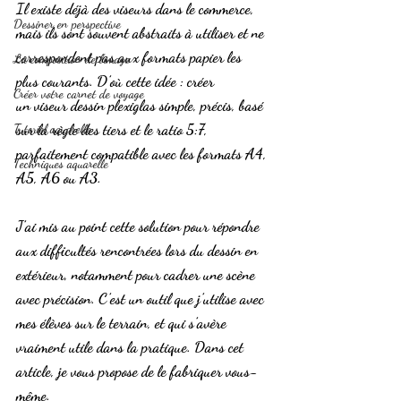
Il existe déjà des viseurs dans le commerce, 
Dessiner en perspective
mais ils sont souvent 
abstraits à utiliser
 et ne 
correspondent pas aux formats papier les 
La composition de l'image
plus courants. D’où cette idée : créer 
Créer votre carnet de voyage
un 
viseur dessin plexiglas
 simple, précis, basé 
sur la 
règle des tiers
 et le 
ratio 5:7
, 
Tutoriel aquarelle
parfaitement compatible avec les formats A4, 
Techniques aquarelle
A5, A6 ou A3.
J’ai mis au point cette solution pour répondre 
aux difficultés rencontrées lors du dessin en 
extérieur, notamment pour cadrer une scène 
avec précision. C’est un outil que j’utilise avec 
mes élèves sur le terrain, et qui s’avère 
vraiment utile dans la pratique. Dans cet 
article, je vous propose de le fabriquer vous-
même.