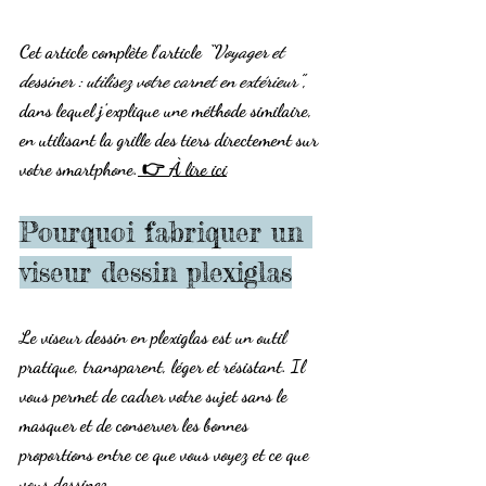
Cet article complète l’article 
“Voyager et 
dessiner : utilisez votre carnet en extérieur”
, 
dans lequel j’explique une méthode similaire, 
en utilisant la grille des tiers directement sur 
votre smartphone.
 👉 
À lire ici
Pourquoi fabriquer un 
viseur dessin plexiglas
Le 
viseur dessin en plexiglas
 est un outil 
pratique, transparent, léger et résistant. Il 
vous permet de cadrer votre sujet sans le 
masquer et de 
conserver les bonnes 
proportions
 entre ce que vous voyez et ce que 
vous dessinez.