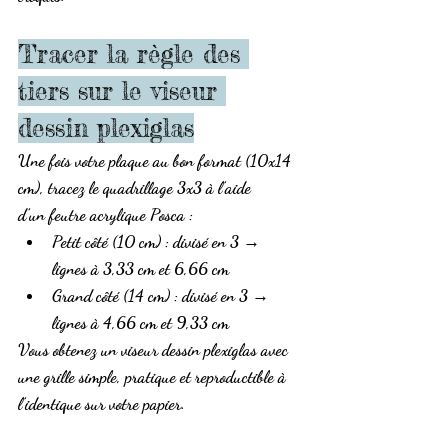
Tracer la règle des 
tiers sur le viseur 
dessin plexiglas
Une fois votre plaque au bon format (10x14 
cm), tracez le quadrillage 3x3 à l’aide 
d’un 
feutre acrylique Posca
 :
Petit côté (10 cm) : divisé en 3 → 
lignes à 
3,33 cm
 et 
6,66 cm
Grand côté (14 cm) : divisé en 3 → 
lignes à 
4,66 cm
 et 
9,33 cm
Vous obtenez un 
viseur dessin plexiglas
 avec 
une grille simple, pratique et reproductible à 
l’identique sur votre papier.