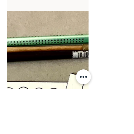
-
27 sept. 2024
4 min de lecture
MES NUANCIERS
Explorer les Tonalités, Couleurs,
Lumière et Ombres en Aquarelle