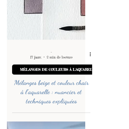
-
17 janv.
2 min de lecture
MÉLANGES DE COULEURS À L'AQUARELLE
Mélanges beige et couleur chair
à l’aquarelle : nuancier et
techniques expliquées