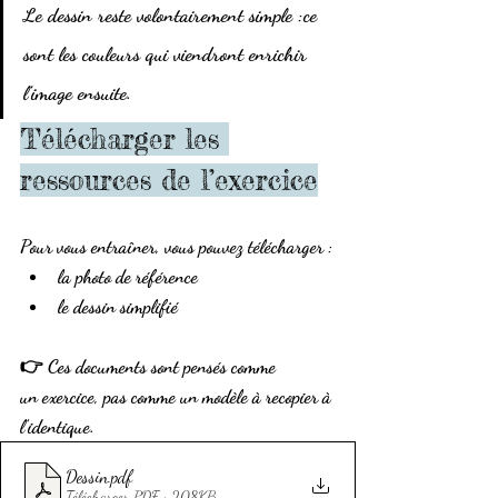
Le dessin reste volontairement simple :ce 
sont 
les couleurs
 qui viendront enrichir 
l’image ensuite.
Télécharger les 
ressources de l’exercice
Pour vous entraîner, vous pouvez télécharger :
la photo de référence
le dessin simplifié
👉 Ces documents sont pensés comme 
un 
exercice
, pas comme un modèle à recopier à 
l’identique.
Dessin
.pdf
Télécharger PDF • 208KB