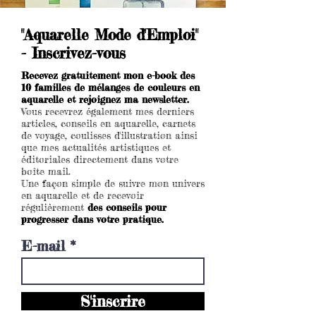
"Aquarelle Mode d'Emploi"
- Inscrivez-vous
Recevez gratuitement mon e-book des
10 familles de mélanges de couleurs en
aquarelle et rejoignez ma newsletter.
Vous recevrez également mes derniers
articles, conseils en aquarelle, carnets
de voyage, coulisses d'illustration ainsi
que mes actualités artistiques et
éditoriales directement dans votre
boîte mail.
Une façon simple de suivre mon univers
en aquarelle et de recevoir
régulièrement
des conseils pour
progresser dans votre pratique.
E-mail
S'inscrire