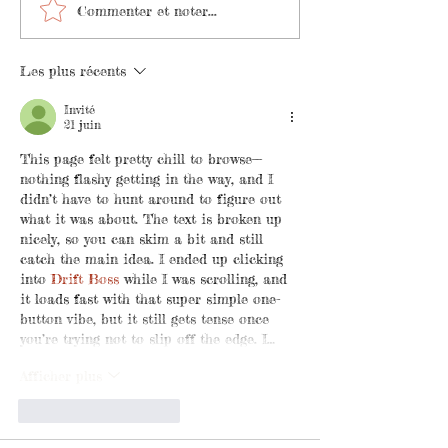
Les règles de
Dessiner en Per
Commenter et noter...
composition d'image
Les Clés pour 
pour sublimer vos
Dessins Réalist
Les plus récents
dessins
Cohérents :
Invité
21 juin
This page felt pretty chill to browse—
nothing flashy getting in the way, and I 
didn’t have to hunt around to figure out 
what it was about. The text is broken up 
nicely, so you can skim a bit and still 
catch the main idea. I ended up clicking 
into 
Drift Boss
 while I was scrolling, and 
it loads fast with that super simple one-
button vibe, but it still gets tense once 
you’re trying not to slip off the edge. I…
Afficher plus
J'aime
Répondre