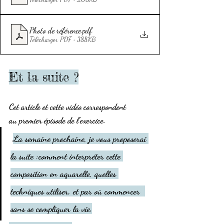
Photo de référence
.pdf
Télécharger PDF • 388KB
Et la suite ?
Cet article et cette vidéo correspondent 
au 
premier épisode
 de l’exercice.
La semaine prochaine
, je vous proposerai 
la suite :
comment interpréter cette 
composition en aquarelle
, quelles 
techniques utiliser, et par où commencer  
sans se compliquer la vie.