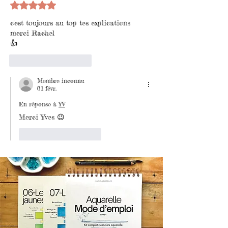
Noté 5 étoiles sur 5.
c'est toujours au top tes explications 
merci Rachel
👍
J'aime
Répondre
Membre inconnu
01 févr.
En réponse à
YV
Merci Yves 😉
J'aime
Répondre