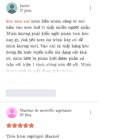
Invité
17 juin
keo nha cai
 hôm bữa mình cũng tò mò 
bấm vào xem thử vì thấy nhiều người nhắc. 
Mình không phải kiểu ngồi phân tích kèo 
hay gì, chủ yếu xem họ trình bày có dễ 
nhìn không thôi. Vào cái là thấy bảng kèo 
bóng đá trực tuyến hiển thị dạng cột khá 
rõ, nhìn lướt là phân biệt được phần cả 
trận với hiệp 1 tách riêng nên đỡ rối. Mình 
thích nhất là mấy đoạn giải thích…
Afficher plus
J'aime
Répondre
Martine de nouvelle aquitaine
07 févr.
Noté 5 étoiles sur 5.
Très bien expliqué Rachel