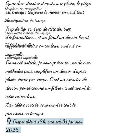
Quand on dessine d’après une photo, le piège 
Dessiner en perspective
est presque toujours le même :
on veut tout 
dessiner
.
La composition de l'image
Trop de lignes, trop de détails, trop 
Créer votre carnet de voyage
d’informations… et au final un dessin lourd, 
Tutoriel aquarelle
difficile à mettre en couleur, surtout en 
aquarelle.
Techniques aquarelle
Dans cet article, je vous présente 
une de mes 
méthodes pour simplifier un dessin d’après 
photo
, étape par étape. C’est un 
exercice de 
dessin
, pensé comme un filtre visuel avant la 
mise en couleur.
La vidéo associée vous montre tout le 
processus en images
👇 Disponible à 18h, samedi 31 janvier 
2026: 