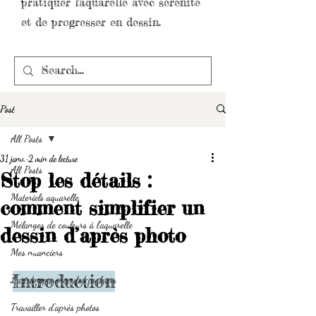
pratiquer l'aquarelle avec sérénité
et de progresser en dessin.
Post
All Posts
31 janv.
2 min de lecture
All Posts
Stop les détails :
Materiels aquarelle
comment simplifier un
Mélanges de couleurs à l'aquarelle
dessin d’après photo
Mes nuanciers
Introduction
La transparence des couleurs
Travailler d'après photos