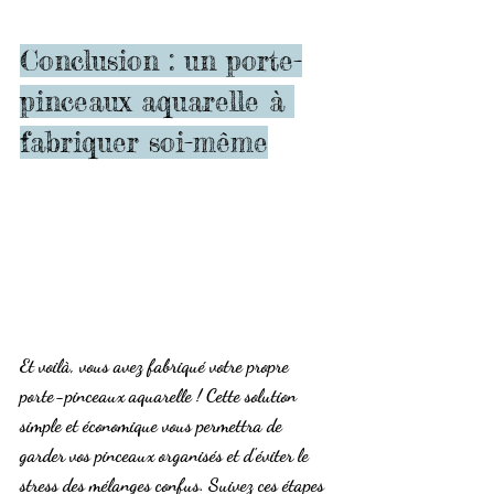
Conclusion : un porte-
pinceaux aquarelle à 
fabriquer soi-même
Et voilà, vous avez fabriqué votre propre 
porte-pinceaux aquarelle ! Cette solution 
simple et économique vous permettra de 
garder vos pinceaux organisés et d'éviter le 
stress des mélanges confus. Suivez ces étapes 