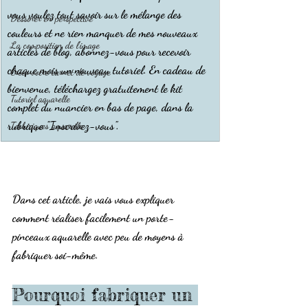
vous voulez tout savoir sur le mélange des 
Dessiner en perspective
couleurs et ne rien manquer de mes nouveaux 
La composition de l'image
articles de blog, abonnez-vous pour recevoir 
chaque mois un nouveau tutoriel. En cadeau de 
Créer votre carnet de voyage
bienvenue, téléchargez gratuitement le kit 
Tutoriel aquarelle
complet du nuancier en bas de page, dans la 
rubrique "Inscrivez-vous".
Techniques aquarelle
Dans cet article, je vais vous expliquer 
comment réaliser facilement un porte-
pinceaux aquarelle avec peu de moyens à 
fabriquer soi-même.
Pourquoi fabriquer un 