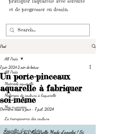
pratiquer l'aquarelle avec sérénité
et de progresser en dessin.
Post
All Posts
7 juin 2024
2 min de lecture
All Posts
Un porte-pinceaux
Materiels aquarelle
aquarelle à fabriquer
Mélanges de couleurs à l'aquarelle
soi-même
Mes nuanciers
Dernière mise à jour :
7 juil. 2024
La transparence des couleurs
Travailler d'après photos
Bienvenue sur Aquarelle Mode d'emploi ! Si 