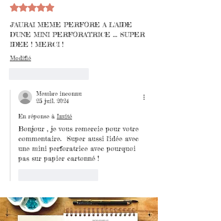
Noté 5 étoiles sur 5.
J'AURAI MEME PERFORE A L'AIDE 
D'UNE MINI PERFORATRICE ... SUPER 
IDEE ! MERCI !
Modifié
J'aime
Répondre
Membre inconnu
25 juil. 2024
En réponse à
Invité
Bonjour , je vous remercie pour votre 
commentaire.  Super aussi l'idée avec 
une mini perforatrice avec pourquoi 
pas sur papier cartonné !
J'aime
Répondre