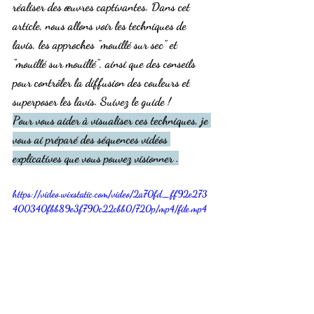
réaliser des œuvres captivantes. Dans cet 
article, nous allons voir les techniques de 
lavis, les approches "mouillé sur sec" et 
"mouillé sur mouillé", ainsi que des conseils 
pour contrôler la diffusion des couleurs et 
superposer les lavis. Suivez le guide !
Pour vous aider à visualiser ces techniques, je 
vous ai préparé des séquences vidéos 
explicatives que vous pouvez visionner .
https://video.wixstatic.com/video/2a70fd_ff92e273
400340fbb89e3f790c22cbb0/720p/mp4/file.mp4