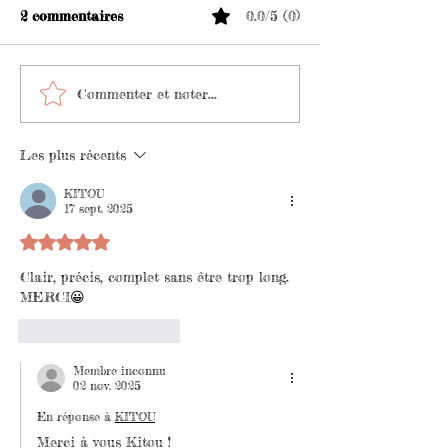
2 commentaires
0.0/5 (0)
Tutoriel vidéo peindre
Quelles Couleur
Commenter et noter...
une barque à l'aquarelle
pour l'aquarelle
Les plus récents
KITOU
17 sept. 2025
Noté 5 étoiles sur 5.
Clair, précis, complet sans être trop long. 
MERCI😀
J'aime
Répondre
Membre inconnu
02 nov. 2025
En réponse à
KITOU
Merci à vous Kitou !