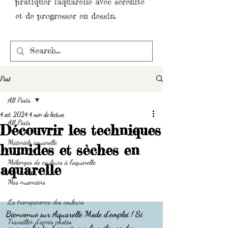
pratiquer l'aquarelle avec sérénité
et de progresser en dessin.
Post
All Posts
4 oct. 2024
4 min de lecture
All Posts
Découvrir les techniques
Materiels aquarelle
humides et sèches en
Mélanges de couleurs à l'aquarelle
aquarelle
Mes nuanciers
La transparence des couleurs
Bienvenue sur Aquarelle Mode d'emploi ! Si 
Travailler d'après photos
vous voulez tout savoir sur le mélange des 