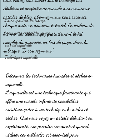
couleurs et ne rien manquer de mes nouveaux 
Dessiner en perspective
articles de blog, abonnez-vous pour recevoir 
La composition de l'image
chaque mois un nouveau tutoriel. En cadeau de 
Créer votre carnet de voyage
bienvenue, téléchargez gratuitement le kit 
complet du nuancier en bas de page, dans la 
Tutoriel aquarelle
rubrique "Inscrivez-vous".
Techniques aquarelle
Découvrir les techniques humides et sèches en 
aquarelle .
L’aquarelle est une technique fascinante qui 
offre une variété infinie de possibilités 
créatives grâce à ses techniques humides et 
sèches. Que vous soyez un artiste débutant ou 
expérimenté, comprendre comment et quand 
utiliser ces méthodes est essentiel pour 