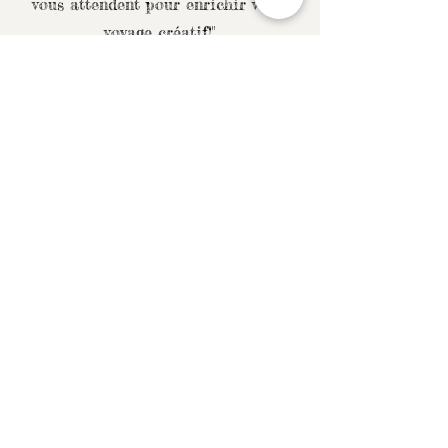
vous attendent pour enrichir votre
voyage créatif!"
Tutoriel aquarelle
Quand utiliser le mouillé
sur mouillé et quand
utiliser le mouillé sur sec
en aquarelle ?