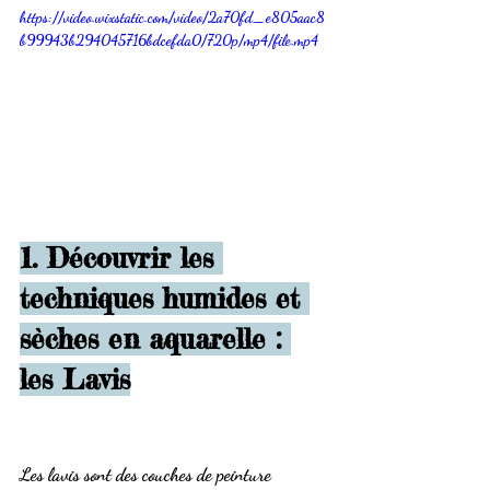
https://video.wixstatic.com/video/2a70fd_e805aac8
b99943b294045716bdcefda0/720p/mp4/file.mp4
1. Découvrir les 
techniques humides et 
sèches en aquarelle : 
les Lavis
Les lavis sont des couches de peinture 